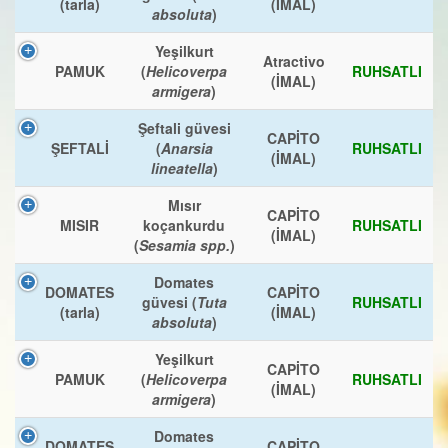
(tarla)
(İMAL)
absoluta
)
Yeşilkurt
Atractivo
PAMUK
(
Helicoverpa
RUHSATLI
(İMAL)
armigera
)
Şeftali güvesi
CAPİTO
ŞEFTALİ
(
Anarsia
RUHSATLI
(İMAL)
lineatella
)
Mısır
CAPİTO
MISIR
koçankurdu
RUHSATLI
(İMAL)
(
Sesamia spp.
)
Domates
DOMATES
CAPİTO
güvesi (
Tuta
RUHSATLI
(tarla)
(İMAL)
absoluta
)
Yeşilkurt
CAPİTO
PAMUK
(
Helicoverpa
RUHSATLI
(İMAL)
armigera
)
Domates
DOMATES
CAPİTO