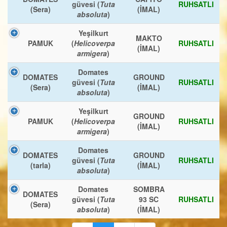
güvesi (
Tuta
RUHSATLI
(Sera)
(İMAL)
absoluta
)
Yeşilkurt
MAKTO
PAMUK
(
Helicoverpa
RUHSATLI
(İMAL)
armigera
)
Domates
DOMATES
GROUND
güvesi (
Tuta
RUHSATLI
(Sera)
(İMAL)
absoluta
)
Yeşilkurt
GROUND
PAMUK
(
Helicoverpa
RUHSATLI
(İMAL)
armigera
)
Domates
DOMATES
GROUND
güvesi (
Tuta
RUHSATLI
(tarla)
(İMAL)
absoluta
)
Domates
SOMBRA
DOMATES
güvesi (
Tuta
93 SC
RUHSATLI
(Sera)
absoluta
)
(İMAL)