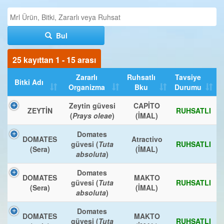
Bul
25 kayıttan 1 - 15 arası
Zararlı
Ruhsatlı
Tavsiye
Bitki Adı
Organizma
Bku
Durumu
Zeytin güvesi
CAPİTO
ZEYTİN
RUHSATLI
(
Prays oleae
)
(İMAL)
Domates
DOMATES
Atractivo
güvesi (
Tuta
RUHSATLI
(Sera)
(İMAL)
absoluta
)
Domates
DOMATES
MAKTO
güvesi (
Tuta
RUHSATLI
(Sera)
(İMAL)
absoluta
)
Domates
DOMATES
MAKTO
güvesi (
Tuta
RUHSATLI