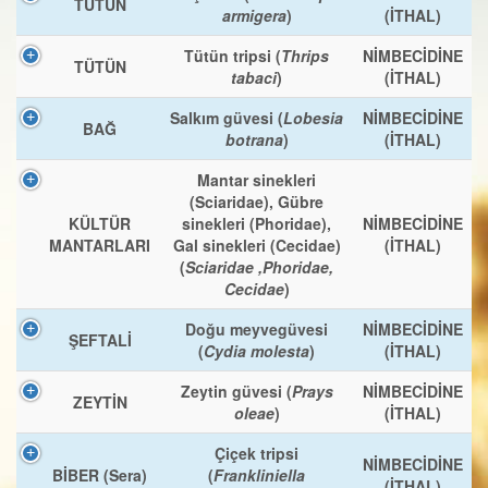
TÜTÜN
armigera
)
(İTHAL)
Tütün tripsi (
Thrips
NİMBECİDİNE
TÜTÜN
tabaci
)
(İTHAL)
Salkım güvesi (
Lobesia
NİMBECİDİNE
BAĞ
botrana
)
(İTHAL)
Mantar sinekleri
(Sciaridae), Gübre
KÜLTÜR
sinekleri (Phoridae),
NİMBECİDİNE
MANTARLARI
Gal sinekleri (Cecidae)
(İTHAL)
(
Sciaridae ,Phoridae,
Cecidae
)
Doğu meyvegüvesi
NİMBECİDİNE
ŞEFTALİ
(
Cydia molesta
)
(İTHAL)
Zeytin güvesi (
Prays
NİMBECİDİNE
ZEYTİN
oleae
)
(İTHAL)
Çiçek tripsi
NİMBECİDİNE
BİBER (Sera)
(
Frankliniella
(İTHAL)