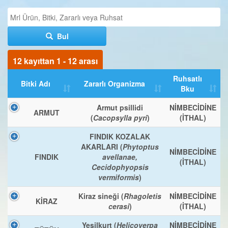
Bul
12 kayıttan 1 - 12 arası
Ruhsatlı
Bitki Adı
Zararlı Organizma
Bku
Armut psillidi
NİMBECİDİNE
ARMUT
(
Cacopsylla pyri
)
(İTHAL)
FINDIK KOZALAK
AKARLARI (
Phytoptus
NİMBECİDİNE
FINDIK
avellanae,
(İTHAL)
Cecidophyopsis
vermiformis
)
Kiraz sineği (
Rhagoletis
NİMBECİDİNE
KİRAZ
cerasi
)
(İTHAL)
Yeşilkurt (
Helicoverpa
NİMBECİDİNE