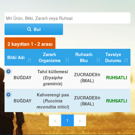
Bul
2 kayıttan 1 - 2 arası
Zararlı
Ruhsatlı
Tavsiye
Bitki Adı
Organizma
Bku
Durumu
Tahıl küllemesi
ZUCRADEX®
BUĞDAY
(
Erysiphe
RUHSATLI
(İMAL)
graminis
)
Kahverengi pas
ZUCRADEX®
BUĞDAY
(
Puccinia
RUHSATLI
(İMAL)
recondita tritici
)
<
1
>