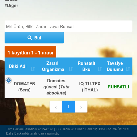
#Diğer
Bul
1 kayıttan 1 - 1 arası
Zararlı
Ruhsatlı
Tavsiye
Bitki Adı
Organizma
Bku
Durumu
Domates
DOMATES
IQ TU-TEX
güvesi (
Tuta
RUHSATLI
(Sera)
(İTHAL)
absoluta
)
<
1
>
Tüm Hakları Saklıdır © 2015-2026 | T.C. Tarım ve Orman Bakanlığı Bitki Koruma Ürünleri
Daire Başkanlığı tarafından yapılmıştır.