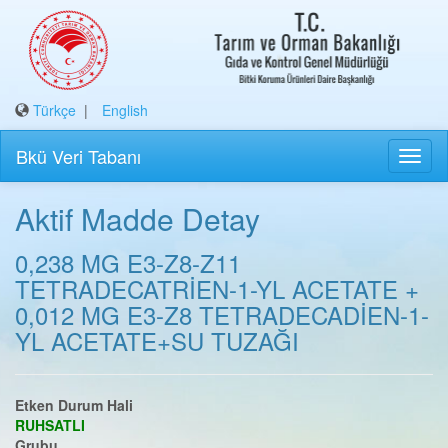
Türkçe
|
English
Bkü Veri Tabanı
Aktif Madde Detay
0,238 MG E3-Z8-Z11
TETRADECATRİEN-1-YL ACETATE +
0,012 MG E3-Z8 TETRADECADİEN-1-
YL ACETATE+SU TUZAĞI
Etken Durum Hali
RUHSATLI
Grubu