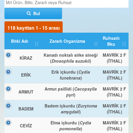
Bul
118 kayıttan 1 - 15 arası
Ruhsatlı
Bitki Adı
Zararlı Organizma
Bku
Kanadı noktalı sirke sineği
MAVRİK 2 F
KİRAZ
(
Drosophila suzukii
)
(İTHAL)
Erik içkurdu (
Cydia
MAVRİK 2 F
ERİK
funebrana
)
(İTHAL)
Armut psillidi (
Cacopsylla
MAVRİK 2 F
ARMUT
pyri
)
(İTHAL)
Badem içkurdu (
Eurytoma
MAVRİK 2 F
BADEM
amygdali
)
(İTHAL)
Elma içkurdu (
Cydia
MAVRİK 2 F
CEVİZ
pomonella
)
(İTHAL)