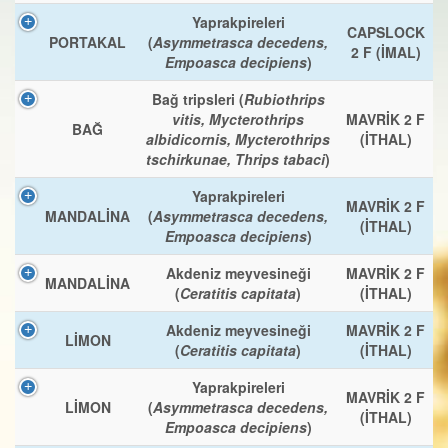
Yaprakpireleri
CAPSLOCK
PORTAKAL
(
Asymmetrasca decedens,
2 F (İMAL)
Empoasca decipiens
)
Bağ tripsleri (
Rubiothrips
vitis, Mycterothrips
MAVRİK 2 F
BAĞ
albidicornis, Mycterothrips
(İTHAL)
tschirkunae, Thrips tabaci
)
Yaprakpireleri
MAVRİK 2 F
MANDALİNA
(
Asymmetrasca decedens,
(İTHAL)
Empoasca decipiens
)
Akdeniz meyvesineği
MAVRİK 2 F
MANDALİNA
(
Ceratitis capitata
)
(İTHAL)
Akdeniz meyvesineği
MAVRİK 2 F
LİMON
(
Ceratitis capitata
)
(İTHAL)
Yaprakpireleri
MAVRİK 2 F
LİMON
(
Asymmetrasca decedens,
(İTHAL)
Empoasca decipiens
)