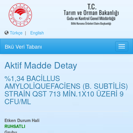
Türkçe
|
English
Bkü Veri Tabanı
Aktif Madde Detay
%1,34 BACİLLUS
AMYLOLİQUEFACİENS (B. SUBTİLİS)
STRAİN QST 713 MİN.1X10 ÜZERİ 9
CFU/ML
Etken Durum Hali
RUHSATLI
Grubu