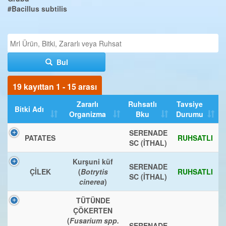
#Bacillus subtilis
Bul
19 kayıttan 1 - 15 arası
Zararlı
Ruhsatlı
Tavsiye
Bitki Adı
Organizma
Bku
Durumu
SERENADE
PATATES
RUHSATLI
SC (İTHAL)
Kurşuni küf
SERENADE
ÇİLEK
(
Botrytis
RUHSATLI
SC (İTHAL)
cinerea
)
TÜTÜNDE
ÇÖKERTEN
(
Fusarium spp.
SERENADE