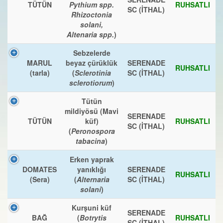
TÜTÜN
Pythium spp.
RUHSATLI
SC (İTHAL)
Rhizoctonia
solani,
Altenaria spp.
)
Sebzelerde
MARUL
beyaz çürüklük
SERENADE
RUHSATLI
(tarla)
(
Sclerotinia
SC (İTHAL)
sclerotiorum
)
Tütün
mildiyösü (Mavi
SERENADE
TÜTÜN
küf)
RUHSATLI
SC (İTHAL)
(
Peronospora
tabacina
)
Erken yaprak
DOMATES
yanıklığı
SERENADE
RUHSATLI
(Sera)
(
Alternaria
SC (İTHAL)
solani
)
Kurşuni küf
SERENADE
BAĞ
(
Botrytis
RUHSATLI
SC (İTHAL)