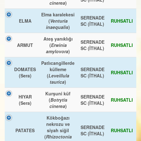
cinerea
)
Elma karalekesi
SERENADE
ELMA
(
Venturia
RUHSATLI
SC (İTHAL)
inaequalis
)
Ateş yanıklığı
SERENADE
ARMUT
(
Erwinia
RUHSATLI
SC (İTHAL)
amylovora
)
Patlıcangillerde
DOMATES
külleme
SERENADE
RUHSATLI
(Sera)
(
Leveillula
SC (İTHAL)
taurica
)
Kurşuni küf
HIYAR
SERENADE
(
Botrytis
RUHSATLI
(Sera)
SC (İTHAL)
cinerea
)
Kökboğazı
nekrozu ve
SERENADE
PATATES
siyah siğil
RUHSATLI
SC (İTHAL)
(
Rhizoctonia