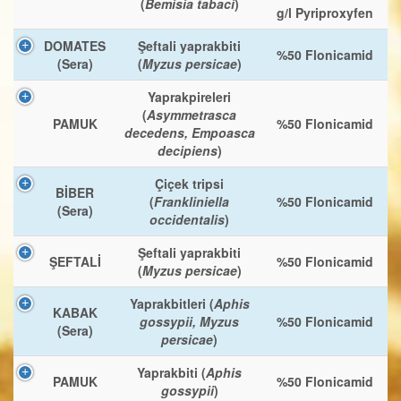
(
Bemisia tabaci
)
g/l Pyriproxyfen
DOMATES
Şeftali yaprakbiti
%50 Flonicamid
(Sera)
(
Myzus persicae
)
Yaprakpireleri
(
Asymmetrasca
PAMUK
%50 Flonicamid
decedens, Empoasca
decipiens
)
Çiçek tripsi
BİBER
(
Frankliniella
%50 Flonicamid
(Sera)
occidentalis
)
Şeftali yaprakbiti
ŞEFTALİ
%50 Flonicamid
(
Myzus persicae
)
Yaprakbitleri (
Aphis
KABAK
gossypii, Myzus
%50 Flonicamid
(Sera)
persicae
)
Yaprakbiti (
Aphis
PAMUK
%50 Flonicamid
gossypii
)