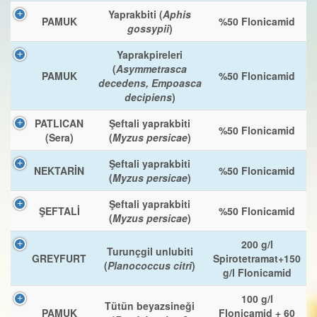
Yaprakbiti (
Aphis
PAMUK
%50 Flonicamid
gossypii
)
Yaprakpireleri
(
Asymmetrasca
PAMUK
%50 Flonicamid
decedens, Empoasca
decipiens
)
PATLICAN
Şeftali yaprakbiti
%50 Flonicamid
(Sera)
(
Myzus persicae
)
Şeftali yaprakbiti
NEKTARİN
%50 Flonicamid
(
Myzus persicae
)
Şeftali yaprakbiti
ŞEFTALİ
%50 Flonicamid
(
Myzus persicae
)
200 g/l
Turunçgil unlubiti
GREYFURT
Spirotetramat+150
(
Planococcus citri
)
g/l Flonicamid
100 g/l
Tütün beyazsineği
PAMUK
Flonicamid + 60