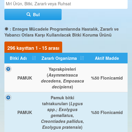
Bul
: Entegre Mücadele Programlarında Hastalık, Zararlı ve
Yabancı Otlara Karşı Kullanılacak Bitki Koruma Ürünü
296 kayıttan 1 - 15 arası
Bitki Adı
Zararlı Organizma
Aktif Madde
Yaprakpireleri
(
Asymmetrasca
PAMUK
%50 Flonicamid
decedens, Empoasca
decipiens
)
Pamuk bitki
tahtakuruları (
Lygus
spp.; Exolygus
PAMUK
%50 Flonicamid
gemallatus,
Creontiades pallidus,
Exolygus pratensis
)