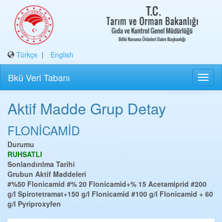
Türkçe
|
English
Bkü Veri Tabanı
Aktif Madde Grup Detay
FLONİCAMİD
Durumu
RUHSATLI
Sonlandırılma Tarihi
Grubun Aktif Maddeleri
#%50 Flonicamid
#% 20 Flonicamid+% 15 Acetamiprid
#200
g/l Spirotetramat+150 g/l Flonicamid
#100 g/l Flonicamid + 60
g/l Pyriproxyfen