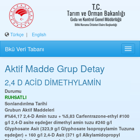
Türkçe
|
English
Bkü Veri Tabanı
Aktif Madde Grup Detay
2,4 D ACİD DİMETHYLAMİN
Durumu
RUHSATLI
Sonlandırılma Tarihi
Grubun Aktif Maddeleri
#%64,17 2,4-D Amin tuzu + %5,83 Carfentrazone-ethyl
#100
g/l 2,4-D asite eşdeğer dimethyl amin tuzu
#240 g/l
Glyphosate Asit (323,9 g/l Glyphosate Isopropylamin Tuzuna
eşdeğer) + 160 g/l 2,4-D Asit (371 g/l Alkylamidopropyl