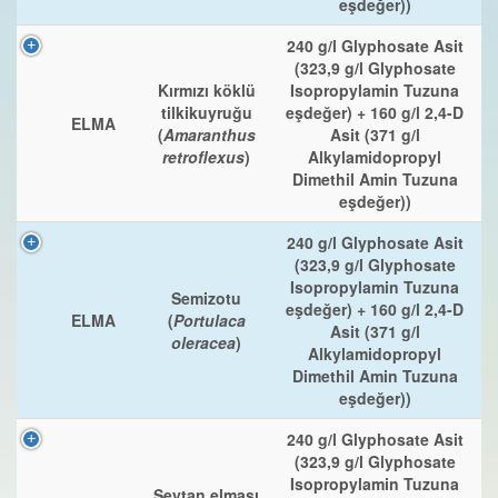
eşdeğer))
240 g/l Glyphosate Asit
(323,9 g/l Glyphosate
Kırmızı köklü
Isopropylamin Tuzuna
tilkikuyruğu
eşdeğer) + 160 g/l 2,4-D
ELMA
(
Amaranthus
Asit (371 g/l
retroflexus
)
Alkylamidopropyl
Dimethil Amin Tuzuna
eşdeğer))
240 g/l Glyphosate Asit
(323,9 g/l Glyphosate
Isopropylamin Tuzuna
Semizotu
eşdeğer) + 160 g/l 2,4-D
ELMA
(
Portulaca
Asit (371 g/l
oleracea
)
Alkylamidopropyl
Dimethil Amin Tuzuna
eşdeğer))
240 g/l Glyphosate Asit
(323,9 g/l Glyphosate
Isopropylamin Tuzuna
Şeytan elması