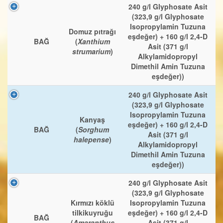
240 g/l Glyphosate Asit
(323,9 g/l Glyphosate
Isopropylamin Tuzuna
Domuz pıtrağı
eşdeğer) + 160 g/l 2,4-D
BAĞ
(
Xanthium
Asit (371 g/l
strumarium
)
Alkylamidopropyl
Dimethil Amin Tuzuna
eşdeğer))
240 g/l Glyphosate Asit
(323,9 g/l Glyphosate
Isopropylamin Tuzuna
Kanyaş
eşdeğer) + 160 g/l 2,4-D
BAĞ
(
Sorghum
Asit (371 g/l
halepense
)
Alkylamidopropyl
Dimethil Amin Tuzuna
eşdeğer))
240 g/l Glyphosate Asit
(323,9 g/l Glyphosate
Kırmızı köklü
Isopropylamin Tuzuna
tilkikuyruğu
eşdeğer) + 160 g/l 2,4-D
BAĞ
(
Amaranthus
Asit (371 g/l