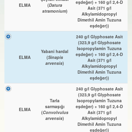
eşdeğer) + 160 g/l 2,4-D
ELMA
(
Datura
Asit (371 g/l
stramonium
)
Alkylamidopropyl
Dimethil Amin Tuzuna
eşdeğer))
240 g/l Glyphosate Asit
(323,9 g/l Glyphosate
Isopropylamin Tuzuna
Yabani hardal
eşdeğer) + 160 g/l 2,4-D
ELMA
(
Sinapis
Asit (371 g/l
arvensis
)
Alkylamidopropyl
Dimethil Amin Tuzuna
eşdeğer))
240 g/l Glyphosate Asit
(323,9 g/l Glyphosate
Tarla
Isopropylamin Tuzuna
sarmaşığı
eşdeğer) + 160 g/l 2,4-D
ELMA
(
Convolvulus
Asit (371 g/l
arvensis
)
Alkylamidopropyl
Dimethil Amin Tuzuna
eşdeğer))