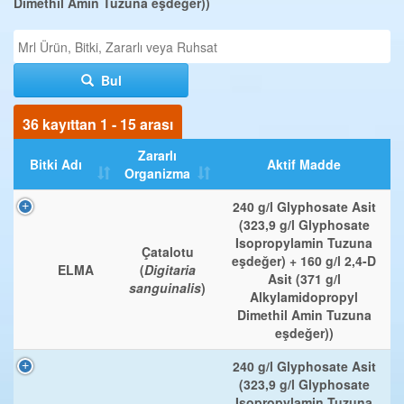
Dimethil Amin Tuzuna eşdeğer))
Bul
36 kayıttan 1 - 15 arası
Zararlı
Bitki Adı
Aktif Madde
Organizma
240 g/l Glyphosate Asit
(323,9 g/l Glyphosate
Isopropylamin Tuzuna
Çatalotu
eşdeğer) + 160 g/l 2,4-D
ELMA
(
Digitaria
Asit (371 g/l
sanguinalis
)
Alkylamidopropyl
Dimethil Amin Tuzuna
eşdeğer))
240 g/l Glyphosate Asit
(323,9 g/l Glyphosate
Isopropylamin Tuzuna