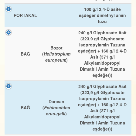
100 g/l 2,4-D asite
PORTAKAL
eşdeğer dimethyl amin
tuzu
240 g/l Glyphosate Asit
(323,9 g/l Glyphosate
Isopropylamin Tuzuna
Bozot
eşdeğer) + 160 g/l 2,4-D
BAĞ
(
Heliotropium
Asit (371 g/l
europeum
)
Alkylamidopropyl
Dimethil Amin Tuzuna
eşdeğer))
240 g/l Glyphosate Asit
(323,9 g/l Glyphosate
Isopropylamin Tuzuna
Darıcan
eşdeğer) + 160 g/l 2,4-D
BAĞ
(
Echinochloa
Asit (371 g/l
crus-galli
)
Alkylamidopropyl
Dimethil Amin Tuzuna
eşdeğer))