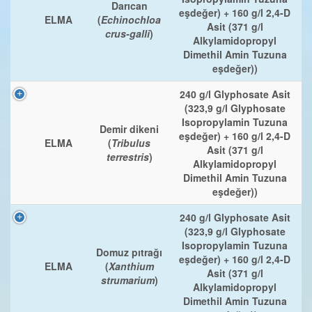
Darıcan
eşdeğer) + 160 g/l 2,4-D
ELMA
(
Echinochloa
Asit (371 g/l
crus-galli
)
Alkylamidopropyl
Dimethil Amin Tuzuna
eşdeğer))
240 g/l Glyphosate Asit
(323,9 g/l Glyphosate
Isopropylamin Tuzuna
Demir dikeni
eşdeğer) + 160 g/l 2,4-D
ELMA
(
Tribulus
Asit (371 g/l
terrestris
)
Alkylamidopropyl
Dimethil Amin Tuzuna
eşdeğer))
240 g/l Glyphosate Asit
(323,9 g/l Glyphosate
Isopropylamin Tuzuna
Domuz pıtrağı
eşdeğer) + 160 g/l 2,4-D
ELMA
(
Xanthium
Asit (371 g/l
strumarium
)
Alkylamidopropyl
Dimethil Amin Tuzuna