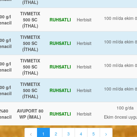
(İTHAL)
TIVMETIX
00 g/l
100 ml/da ekim 
500 SC
RUHSATLI
Herbisit
enacil
(İTHAL)
TIVMETIX
00 g/l
100 ml/da ekim 
500 SC
RUHSATLI
Herbisit
enacil
(İTHAL)
TIVMETIX
00 g/l
100 ml/da ekim 
500 SC
RUHSATLI
Herbisit
enacil
(İTHAL)
TIVMETIX
00 g/l
100 ml/da ekim 
500 SC
RUHSATLI
Herbisit
enacil
(İTHAL)
100 g/da
%80
AVUPORT 80
RUHSATLI
Herbisit
enacil
WP (İMAL)
Ekim öncesi uyg
<
1
2
3
4
5
>