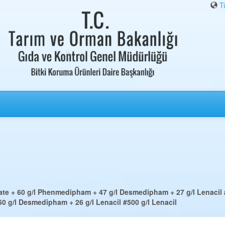
T
ate + 60 g/l Phenmedipham + 47 g/l Desmedipham + 27 g/l Lenacil
 g/l Desmedipham + 26 g/l Lenacil
#500 g/l Lenacil