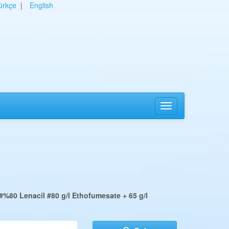
ürkçe
|
English
#%80 Lenacil
#80 g/l Ethofumesate + 65 g/l