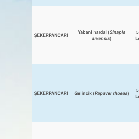
Yabani hardal (
Sinapis
5
ŞEKERPANCARI
arvensis
)
L
5
ŞEKERPANCARI
Gelincik (
Papaver rhoeas
)
L