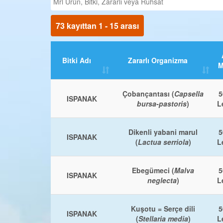
73 kayıttan 1 - 15 arası
Bitki Adı
Zararlı Organizma
M
Çobançantası (
Capsella
5
ISPANAK
bursa-pastoris
)
L
Dikenli yabani marul
5
ISPANAK
(
Lactua serriola
)
L
Ebegümeci (
Malva
5
ISPANAK
neglecta
)
L
Kuşotu = Serçe dili
5
ISPANAK
(
Stellaria media
)
L