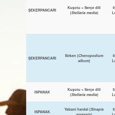
Kuşotu = Serçe dili
5
ŞEKERPANCARI
(
Stellaria media
)
L
Sirken (
Chenopodium
5
ŞEKERPANCARI
album
)
L
Kuşotu = Serçe dili
5
ISPANAK
(
Stellaria media
)
L
Yabani hardal (
Sinapis
5
ISPANAK
arvensis
)
L