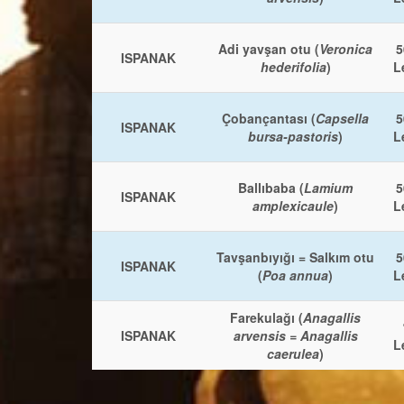
Adi yavşan otu (
Veronica
5
ISPANAK
hederifolia
)
L
Çobançantası (
Capsella
5
ISPANAK
bursa-pastoris
)
L
Ballıbaba (
Lamium
5
ISPANAK
amplexicaule
)
L
Tavşanbıyığı = Salkım otu
5
ISPANAK
(
Poa annua
)
L
Farekulağı (
Anagallis
ISPANAK
arvensis = Anagallis
L
caerulea
)