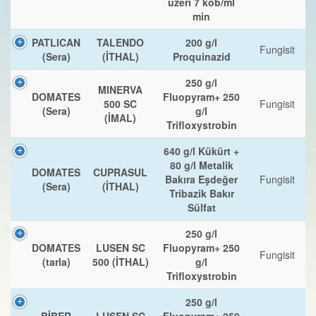
üzeri 7 kob/ml
min
PATLICAN
TALENDO
200 g/l
Fungisit
(Sera)
(İTHAL)
Proquinazid
250 g/l
MINERVA
DOMATES
Fluopyram+ 250
500 SC
Fungisit
(Sera)
g/l
(İMAL)
Trifloxystrobin
640 g/l Kükürt +
80 g/l Metalik
DOMATES
CUPRASUL
Bakıra Eşdeğer
Fungisit
(Sera)
(İTHAL)
Tribazik Bakır
Sülfat
250 g/l
DOMATES
LUSEN SC
Fluopyram+ 250
Fungisit
(tarla)
500 (İTHAL)
g/l
Trifloxystrobin
250 g/l
BİBER
LUSEN SC
Fluopyram+ 250