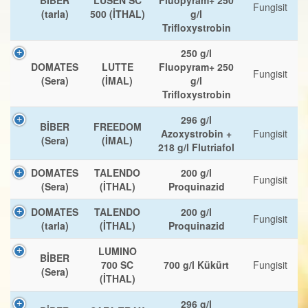
Fungisit
(tarla)
500 (İTHAL)
g/l
Trifloxystrobin
250 g/l
DOMATES
LUTTE
Fluopyram+ 250
Fungisit
(Sera)
(İMAL)
g/l
Trifloxystrobin
296 g/l
BİBER
FREEDOM
Azoxystrobin +
Fungisit
(Sera)
(İMAL)
218 g/l Flutriafol
DOMATES
TALENDO
200 g/l
Fungisit
(Sera)
(İTHAL)
Proquinazid
DOMATES
TALENDO
200 g/l
Fungisit
(tarla)
(İTHAL)
Proquinazid
LUMINO
BİBER
700 SC
700 g/l Kükürt
Fungisit
(Sera)
(İTHAL)
296 g/l