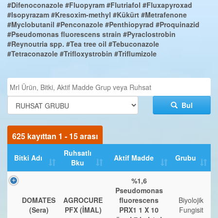
#Difenoconazole
#Fluopyram
#Flutriafol
#Fluxapyroxad
#Isopyrazam
#Kresoxim-methyl
#Kükürt
#Metrafenone
#Myclobutanil
#Penconazole
#Penthiopyrad
#Proquinazid
#Pseudomonas fluorescens strain
#Pyraclostrobin
#Reynoutria spp.
#Tea tree oil
#Tebuconazole
#Tetraconazole
#Trifloxystrobin
#Triflumizole
Bul
625 kayıttan 1 - 15 arası
Ruhsatlı
Bitki Adı
Aktif Madde
Grubu
Bku
%1,6
Pseudomonas
DOMATES
AGROCURE
fluorescens
Biyolojik
(Sera)
PFX (İMAL)
PRX1 1 X 10
Fungisit