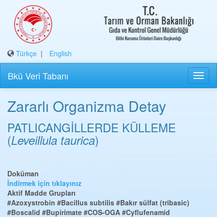
Türkçe
|
English
Bkü Veri Tabanı
Zararlı Organizma Detay
PATLICANGİLLERDE KÜLLEME
(
)
Leveillula taurica
Doküman
İndirmek için tıklayınız
Aktif Madde Grupları
#Azoxystrobin
#Bacillus subtilis
#Bakır sülfat (tribasic)
#Boscalid
#Bupirimate
#COS-OGA
#Cyflufenamid